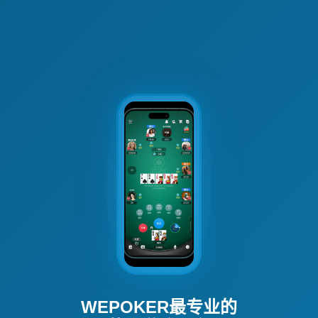
WEPOKER最专业的