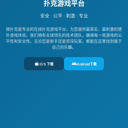
扑克游戏平台
安全 · 公平 · 刺激 · 专业
微扑克是专业的在线扑克游戏平台，为您提供最真实、最刺激的德
扑游戏体验。我们拥有全球领先的技术团队，确保每一局游戏的公
平性和安全性。无论您是新手还是资深玩家，都能在这里找到属于
自己的乐趣。
I O S 下载
Android下载